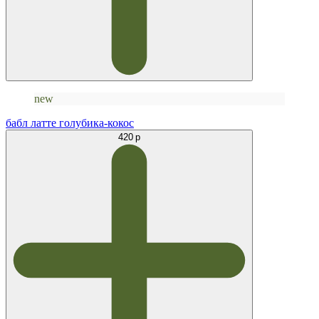
new
бабл латте голубика-кокос
420 р