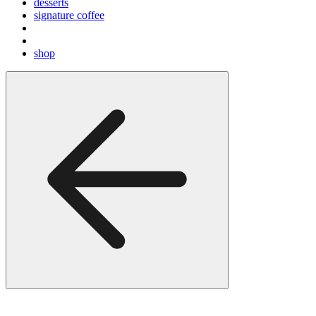
desserts
signature coffee
shop