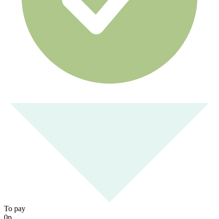
To pay
0
р