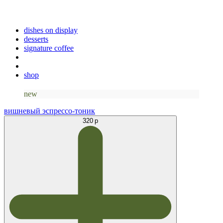
dishes on display
desserts
signature coffee
shop
new
вишневый эспрессо-тоник
320 р