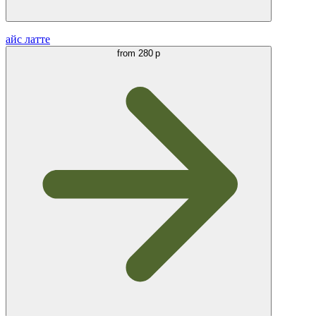
айс латте
from
280 р