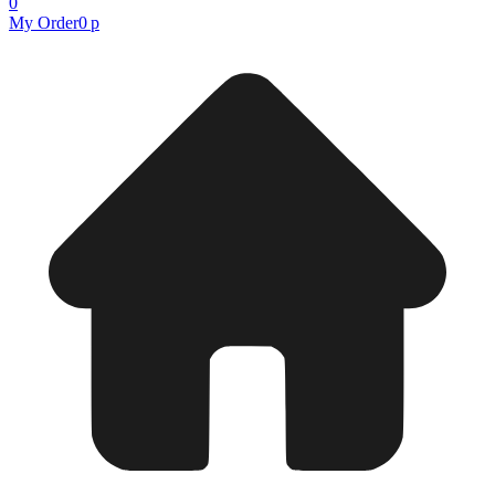
0
My Order
0 р