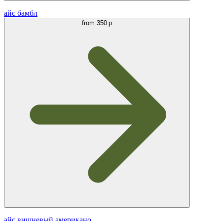
айс бамбл
from
350 р
айс вишневый американо