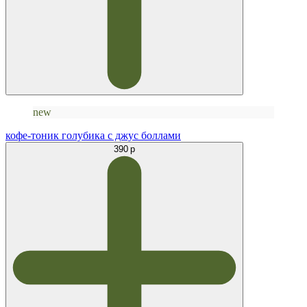
new
кофе-тоник голубика с джус боллами
390 р