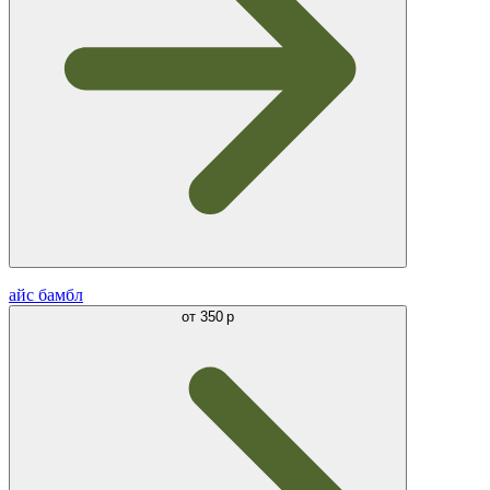
айс бамбл
от
350 р