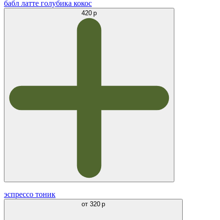
бабл латте голубика кокос
420 р
эспрессо тоник
от
320 р