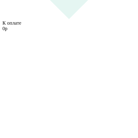
К оплате
0
р