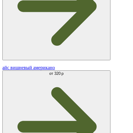
айс вишневый американо
от
320 р