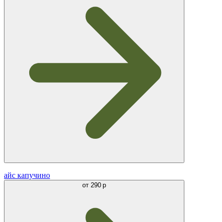
айс капучино
от
290 р