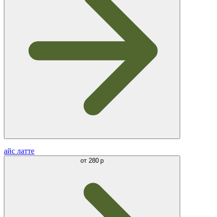
айс латте
от
280 р