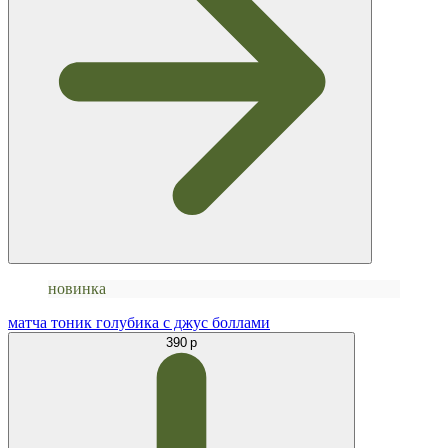
новинка
матча тоник голубика с джус боллами
390 р