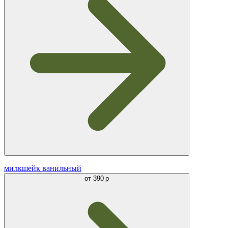
милкшейк ванильный
от
390 р