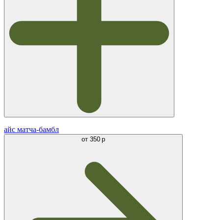
айс матча-бамбл
от
350 р