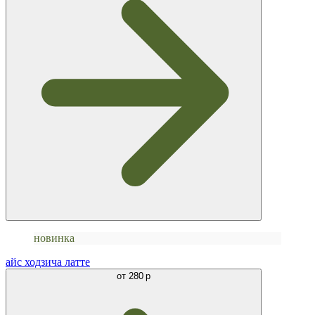
новинка
айс ходзича латте
от
280 р