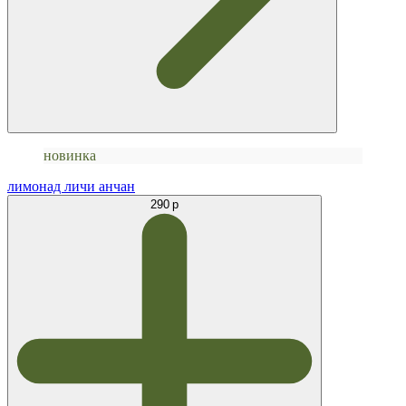
новинка
лимонад личи анчан
290 р