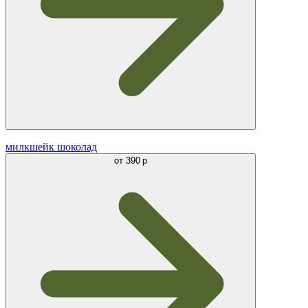
милкшейк шоколад
от
390 р