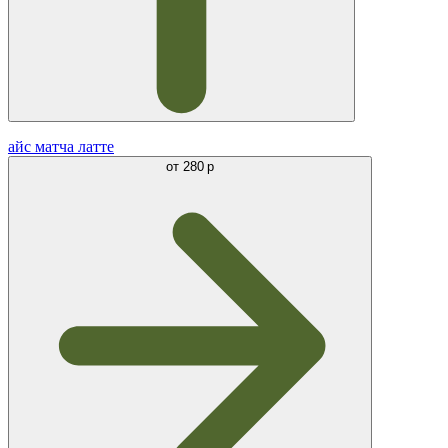
айс матча латте
от
280 р