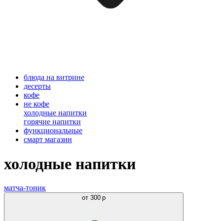
блюда на витрине
десерты
кофе
не кофе
холодные напитки
горячие напитки
функциональные
смарт магазин
холодные напитки
матча-тоник
от
300 р