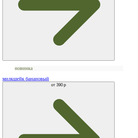
новинка
милкшейк банановый
от
390 р