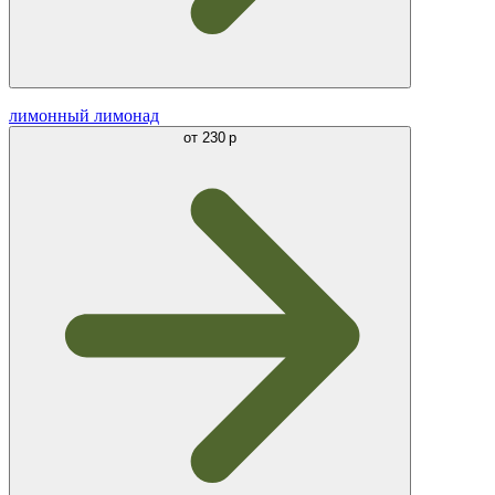
лимонный лимонад
от
230 р