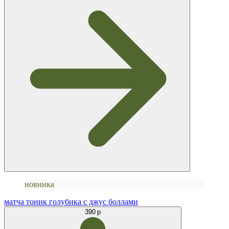
новинка
матча тоник голубика с джус боллами
390 р