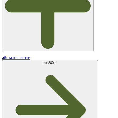
айс матча латте
от
280 р