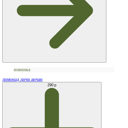
новинка
лимонад личи анчан
290 р