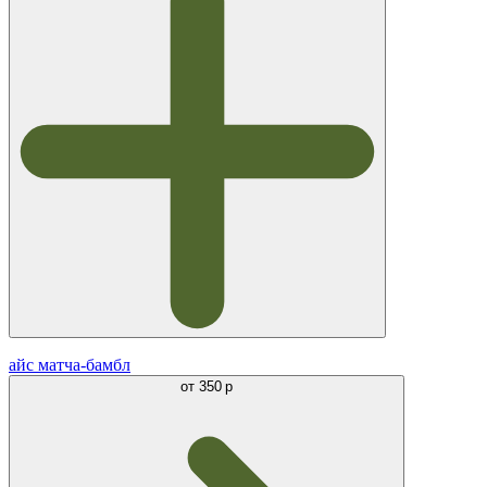
айс матча-бамбл
от
350 р