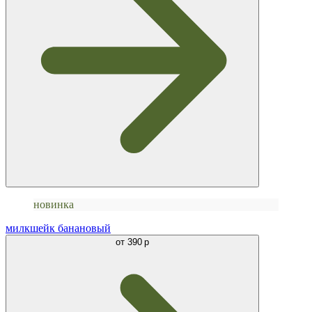
новинка
милкшейк банановый
от
390 р