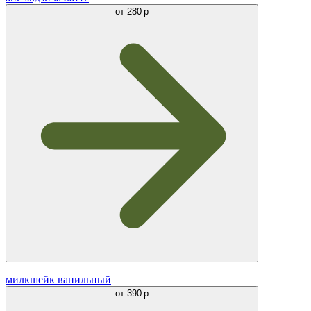
от
280 р
милкшейк ванильный
от
390 р