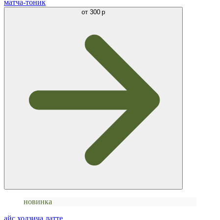
матча-тоник
от
300 р
новинка
айс ходзича латте