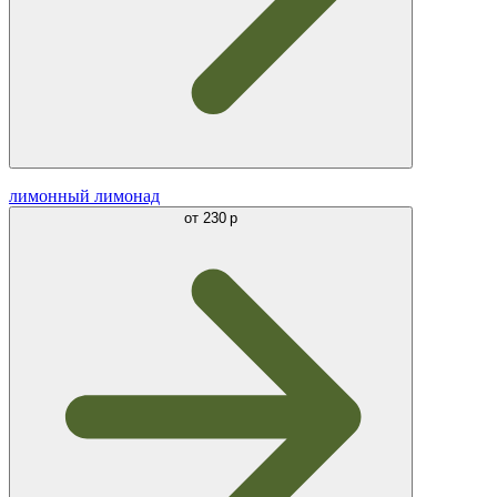
лимонный лимонад
от
230 р