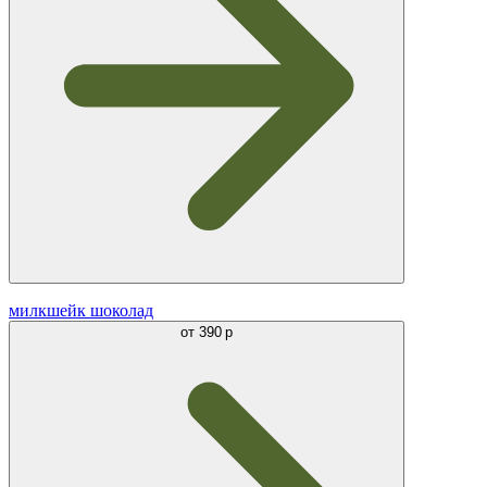
милкшейк шоколад
от
390 р