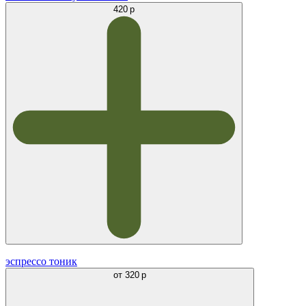
420 р
эспрессо тоник
от
320 р