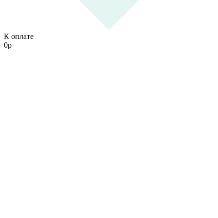
К оплате
0
р