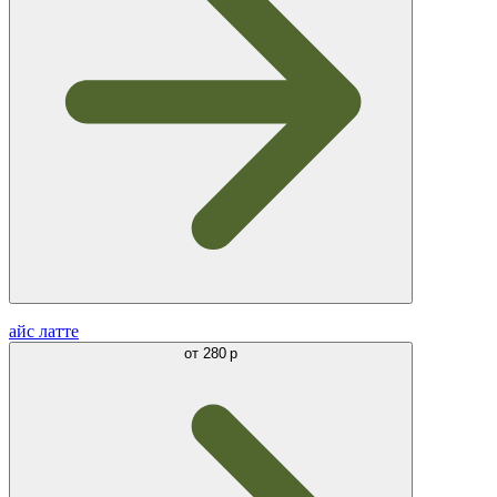
айс латте
от
280 р