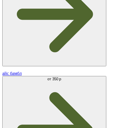
айс бамбл
от
350 р