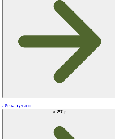
айс капучино
от
290 р