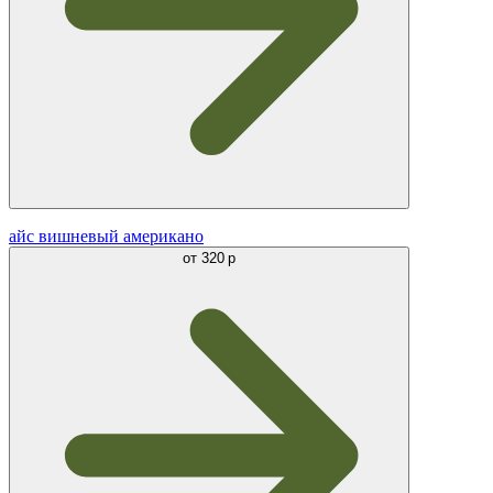
айс вишневый американо
от
320 р