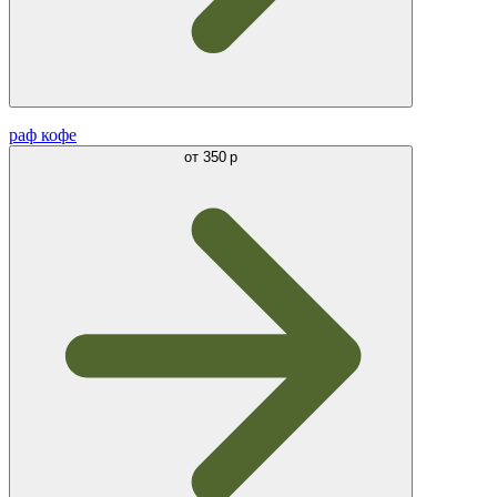
раф кофе
от
350 р