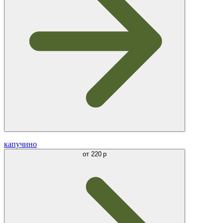
капучино
от
220 р