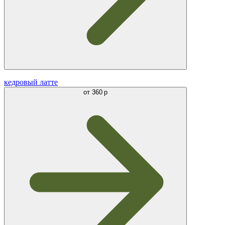
кедровый латте
от
360 р