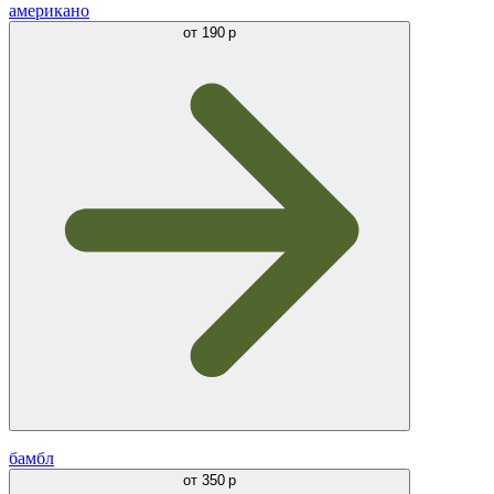
американо
от
190 р
бамбл
от
350 р