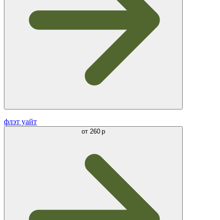
флэт уайт
от
260 р