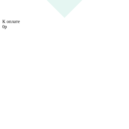
К оплате
0
р