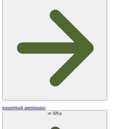
вишнёвый американо
от
320 р