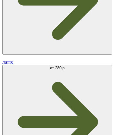
латте
от
280 р