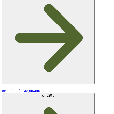
вишнёвый американо
от
320 р