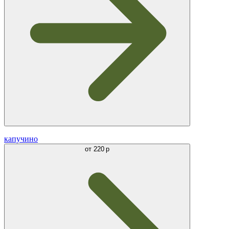
капучино
от
220 р