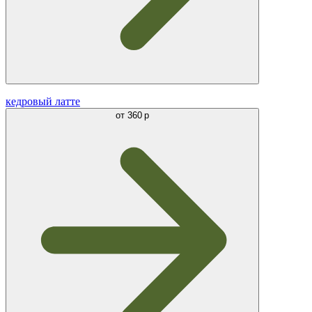
кедровый латте
от
360 р