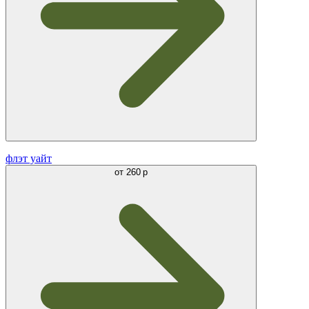
флэт уайт
от
260 р