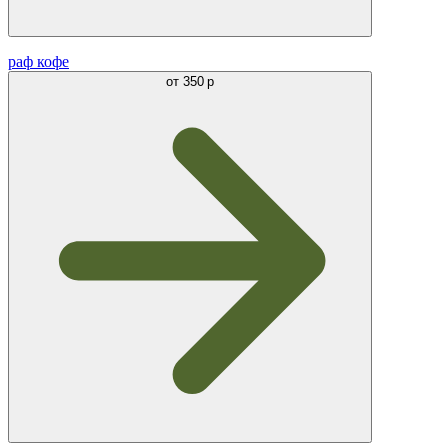
раф кофе
от
350 р