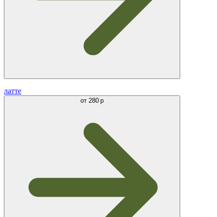
латте
от
280 р