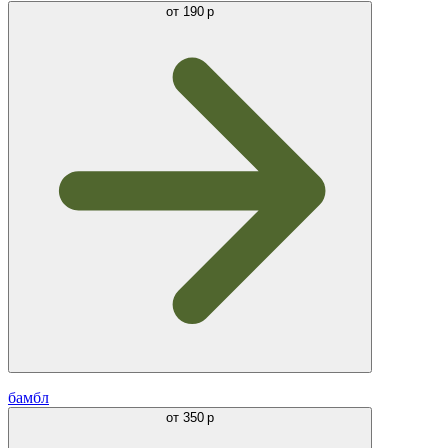
от
190 р
бамбл
от
350 р