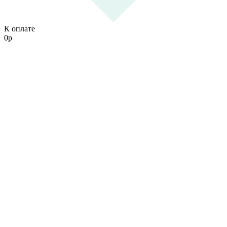
К оплате
0
р