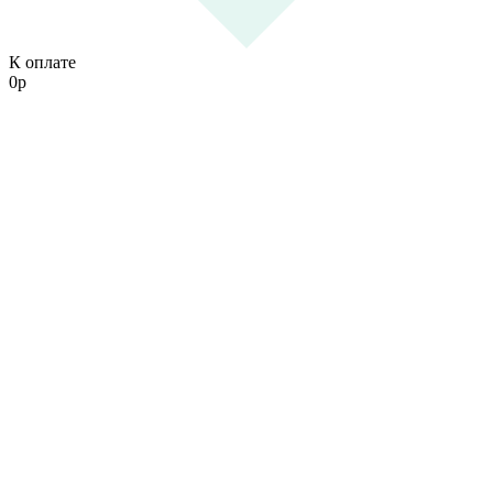
К оплате
0
р