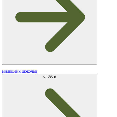
милкшейк шоколад
от
390 р