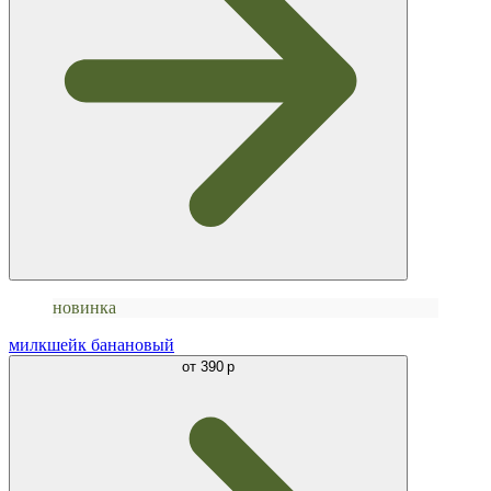
новинка
милкшейк банановый
от
390 р