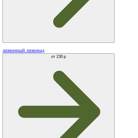
лимонный лимонад
от
230 р