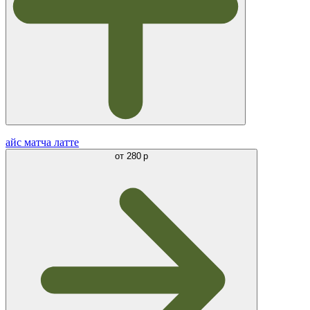
айс матча латте
от
280 р