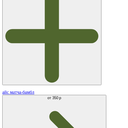
айс матча-бамбл
от
350 р