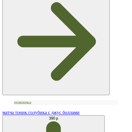
новинка
матча тоник голубика с джус боллами
390 р