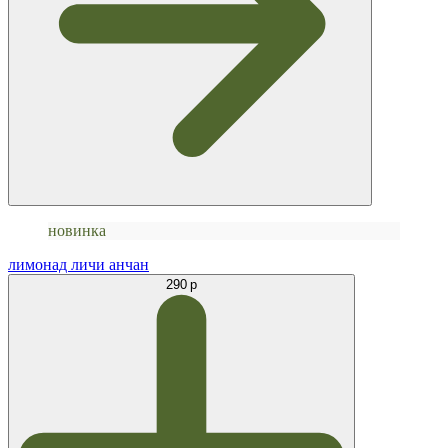
новинка
лимонад личи анчан
290 р