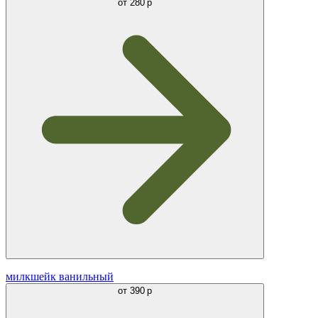
от
280 р
милкшейк ванильный
от
390 р