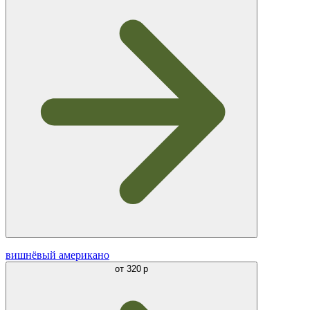
вишнёвый американо
от
320 р