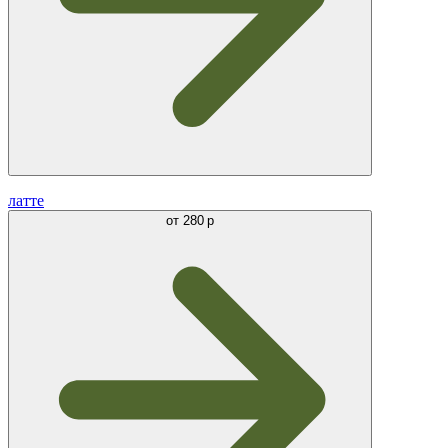
латте
от
280 р