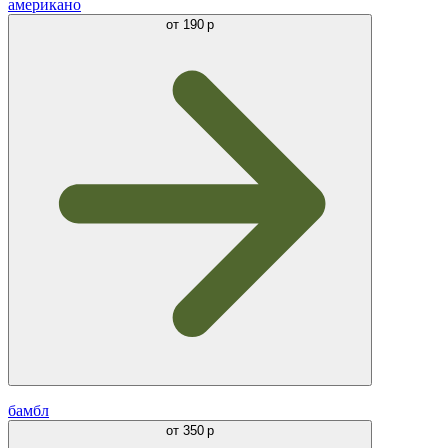
американо
от
190 р
бамбл
от
350 р