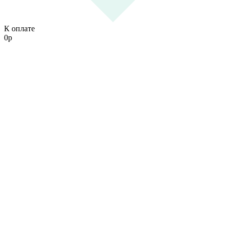
К оплате
0
р