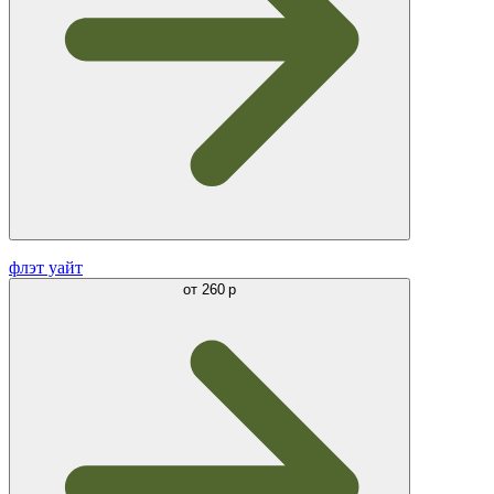
флэт уайт
от
260 р