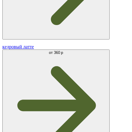
кедровый латте
от
360 р