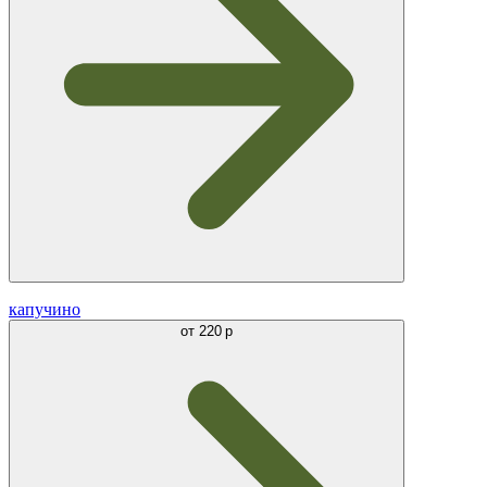
капучино
от
220 р