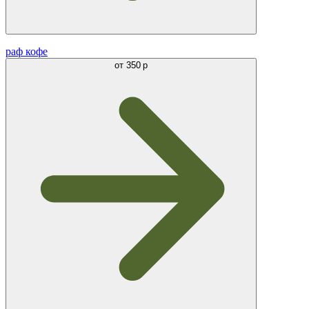
раф кофе
от
350 р