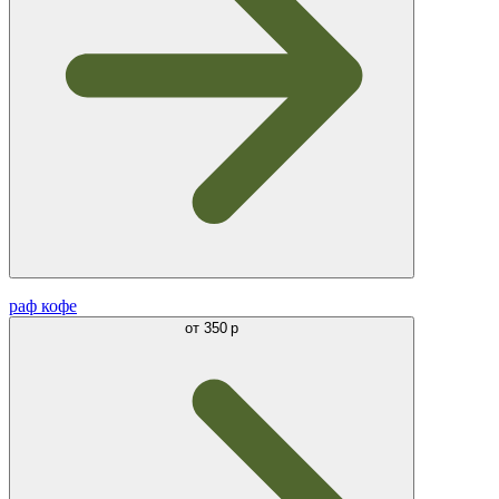
раф кофе
от
350 р