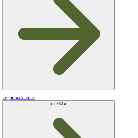
кедровый латте
от
360 р