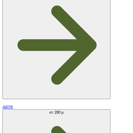
латте
от
280 р