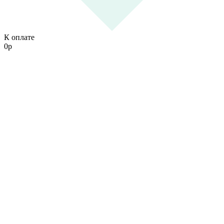
К оплате
0
р