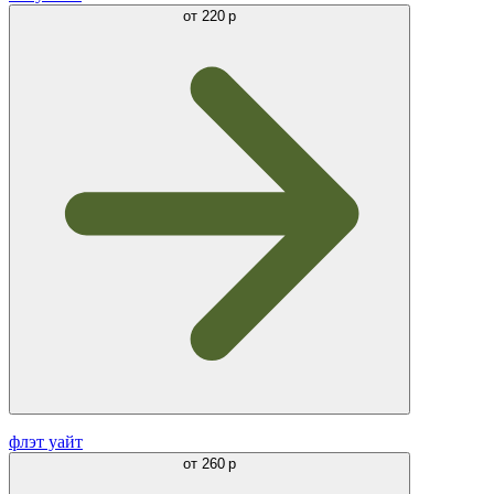
от
220 р
флэт уайт
от
260 р