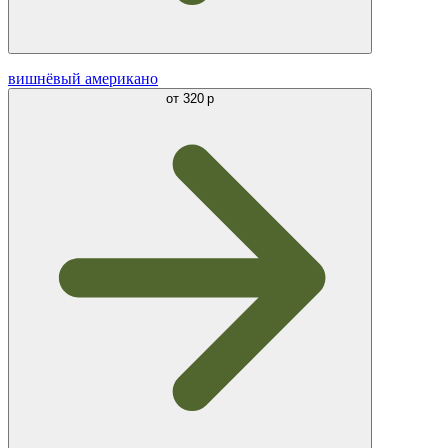
вишнёвый американо
от
320 р