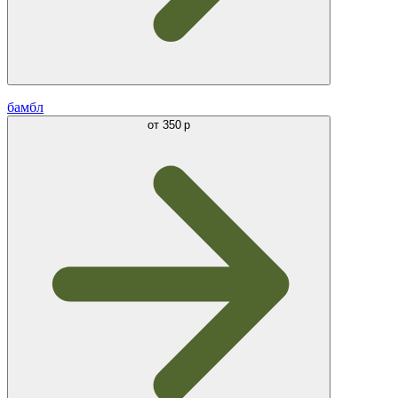
бамбл
от
350 р