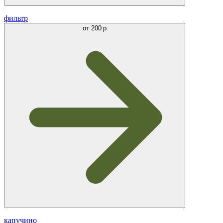
фильтр
от
200 р
капучино