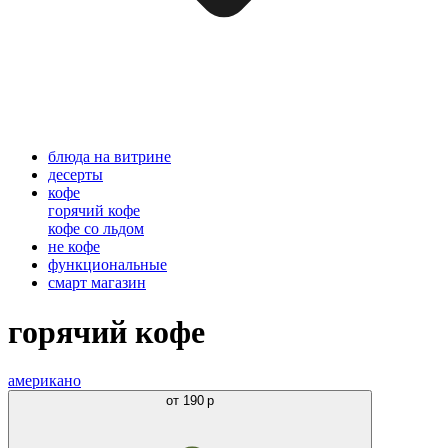
блюда на витрине
десерты
кофе
горячий кофе
кофе со льдом
не кофе
функциональные
смарт магазин
горячий кофе
американо
от
190 р