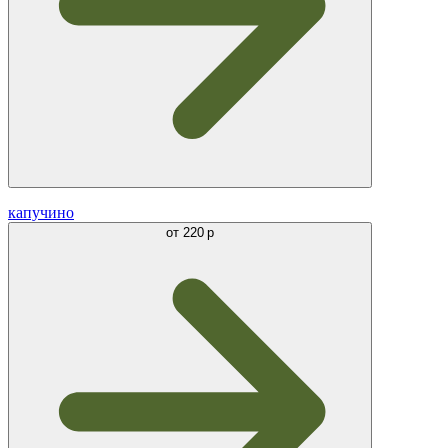
капучино
от
220 р