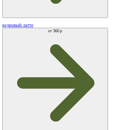
кедровый латте
от
360 р