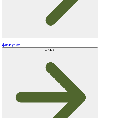
флэт уайт
от
260 р