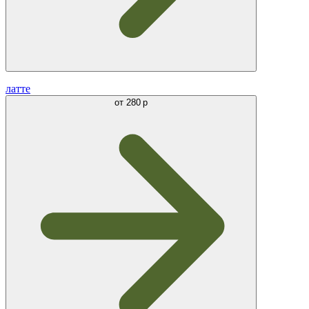
латте
от
280 р