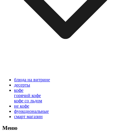
блюда на витрине
десерты
кофе
горячий кофе
кофе со льдом
не кофе
функциональные
смарт магазин
Меню