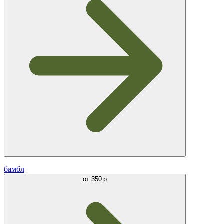
бамбл
от
350 р