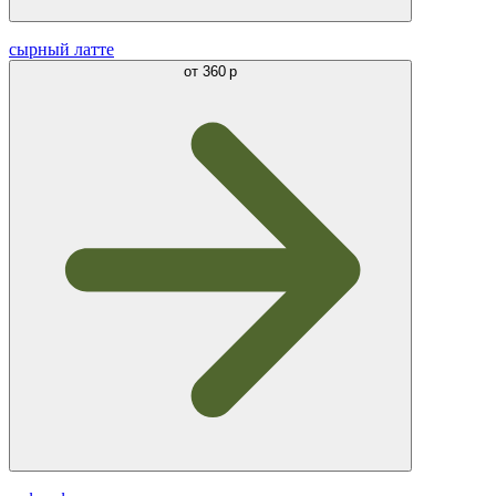
сырный латте
от
360 р