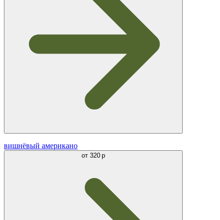
вишнёвый американо
от
320 р